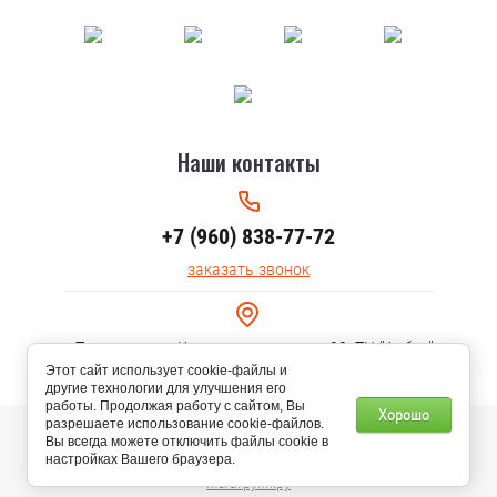
Наши контакты
+7 (960) 838-77-72
заказать звонок
г.Тольятти, ул. Коммунальная, дом 30, ТЦ "Арбуз"
Этот сайт использует cookie-файлы и
другие технологии для улучшения его
работы. Продолжая работу с сайтом, Вы
Хорошо
разрешаете использование cookie-файлов.
© 2020 AURA ТЕПЛА
Вы всегда можете отключить файлы cookie в
настройках Вашего браузера.
Мегагрупп.ру