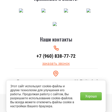
Наши контакты
+7 (960) 838-77-72
заказать звонок
г.Тольятти, ул. Коммунальная, дом 30, ТЦ "Арбуз"
Этот сайт использует cookie-файлы и
другие технологии для улучшения его
работы. Продолжая работу с сайтом, Вы
Хорошо
разрешаете использование cookie-файлов.
© 2020 AURA ТЕПЛА
Вы всегда можете отключить файлы cookie в
настройках Вашего браузера.
Мегагрупп.ру