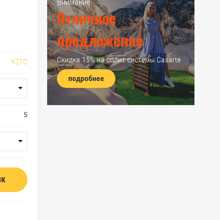
Внимание
Отличное
предложение
Скидка 15% на сплит системы Casarte
KZTO
подробнее
5
ик