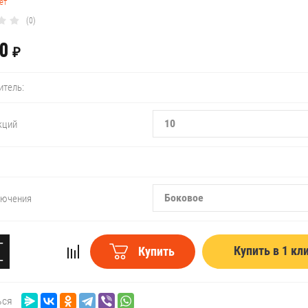
ет
(0)
0
₽
итель:
10
кций
Боковое
лючения
−
Купить в 1 кл
Купить
+
ься