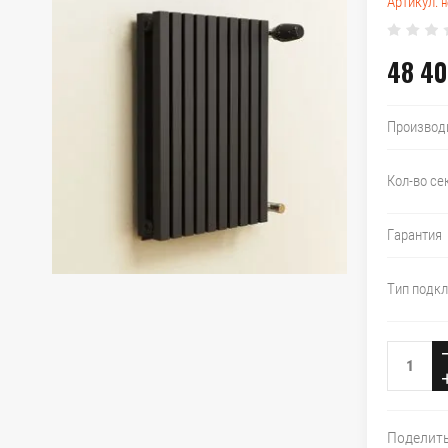
Артикул:
н
48 40
Производ
Кол-во се
Гарантия
Тип подк
Поделит