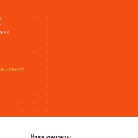
!
ажах
денциальности
Наши контакты