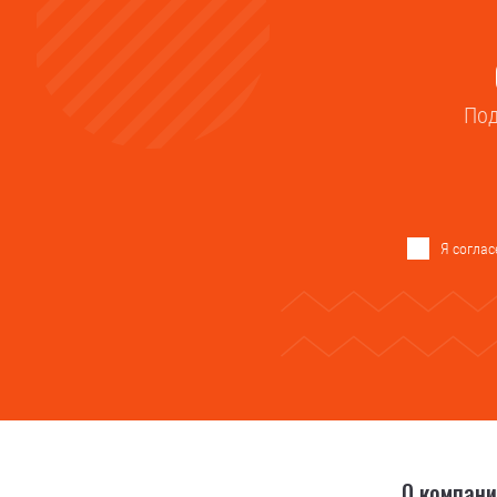
Под
Я соглас
О компан