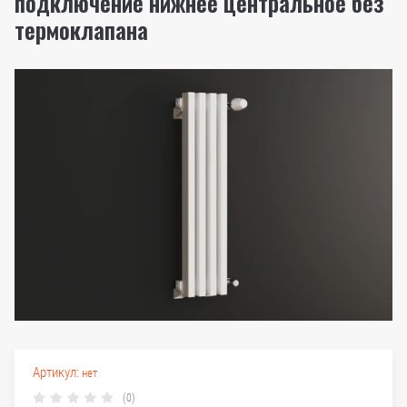
подключение нижнее центральное без
термоклапана
Артикул:
нет
(0)