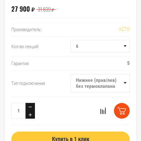
27 900
31 839
₽
₽
KZTO
Производитель:
6
Кол-во секций
5
Гарантия
Нижнее (прав/лев)
Тип подключения
без термоклапана
−
+
Купить в 1 клик